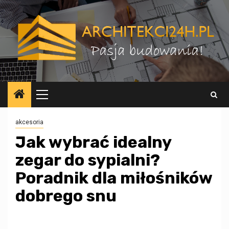
Przejdź
do
treści
Menu
główne
akcesoria
Jak wybrać idealny
zegar do sypialni?
Poradnik dla miłośników
dobrego snu