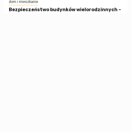
dom i mieszkanie
Bezpieczeństwo budynków wielorodzinnych –
systemy dostępu i alarmy
26 lutego, 2026
Architekt
informacje