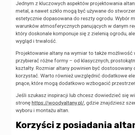
Jednym z kluczowych aspektów projektowania altan
metal, a nawet szkło mogą być używane do stworzenia 
estetycznie dopasowana do reszty ogrodu. Wybór ma
warunków atmosferycznych panujących w danym regio
który doskonale komponuje się z zielenią ogrodu, a
wygląd i trwałość.
Projektowanie altany na wymiar to także możliwość w
przybierać różne formy – od klasycznych, prostokąt
kształty. Rozmiar altany powinien być dostosowany d
korzystać. Warto również uwzględnić dodatkowe elem
pnące, które mogą dodatkowo wzbogacić przestrzeń
Jeśli szukasz inspiracji lub chcesz dowiedzieć się 
stronę
https://woodyaltany.pl/
, gdzie znajdziesz sz
wyboru i montażu altan.
Korzyści z posiadania alt