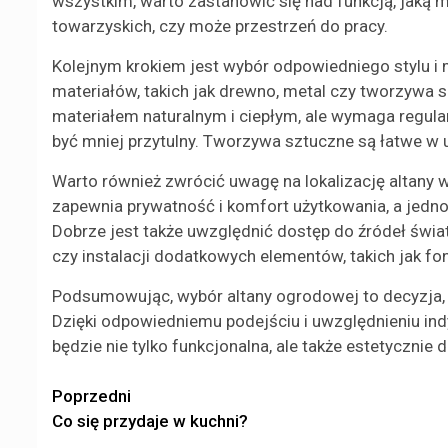
wszystkim, warto zastanowić się nad funkcją, jaką m
towarzyskich, czy może przestrzeń do pracy.
Kolejnym krokiem jest wybór odpowiedniego stylu i
materiałów, takich jak drewno, metal czy tworzywa s
materiałem naturalnym i ciepłym, ale wymaga regular
być mniej przytulny. Tworzywa sztuczne są łatwe w 
Warto również zwrócić uwagę na lokalizację altany 
zapewnia prywatność i komfort użytkowania, a jedn
Dobrze jest także uwzględnić dostęp do źródeł świat
czy instalacji dodatkowych elementów, takich jak font
Podsumowując, wybór altany ogrodowej to decyzja, 
Dzięki odpowiedniemu podejściu i uwzględnieniu ind
będzie nie tylko funkcjonalna, ale także estetyczni
Zobacz
Poprzedni
Co się przydaje w kuchni?
wpisy