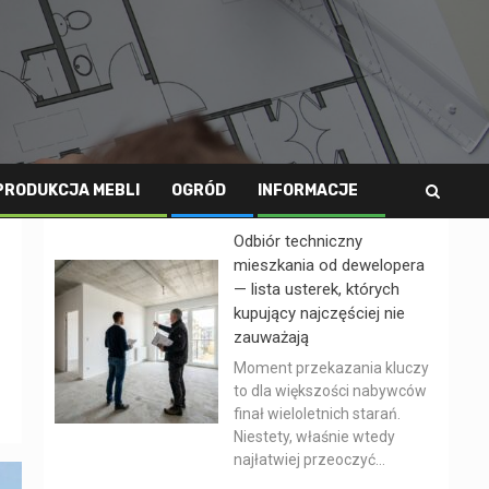
PRODUKCJA MEBLI
OGRÓD
INFORMACJE
Odbiór techniczny
mieszkania od dewelopera
— lista usterek, których
kupujący najczęściej nie
zauważają
Moment przekazania kluczy
to dla większości nabywców
finał wieloletnich starań.
Niestety, właśnie wtedy
najłatwiej przeoczyć...