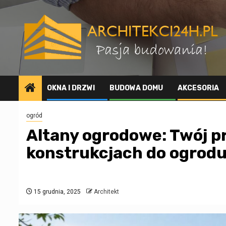
Przejdź
do
treści
OKNA I DRZWI
BUDOWA DOMU
AKCESORIA
ogród
Altany ogrodowe: Twój p
konstrukcjach do ogrod
15 grudnia, 2025
Architekt