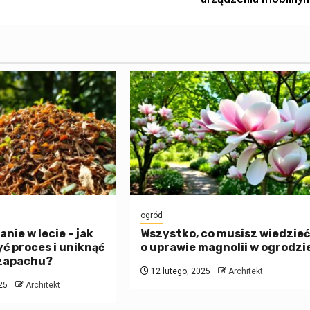
ogród
ie w lecie – jak
Wszystko, co musisz wiedzie
ć proces i uniknąć
o uprawie magnolii w ogrodzi
zapachu?
12 lutego, 2025
Architekt
25
Architekt