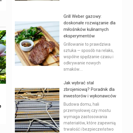
Grill Weber gazowy:
doskonałe rozwiązanie dla
miłośników kulinarnych
eksperymentów
Grillowanie to prawdziwa
sztuka — sposób na relaks,
wspólne spędzanie czasu i
odkrywanie nowych
smaków....
Jak wybrać stal
zbrojeniową? Poradnik dla
inwestorów i wykonawców
ć
Budowa domu, hali
e
przemysłowej czy mostu
wymaga zastosowania
materiałów, które zapewnią
trwałość i bezpieczeństwo