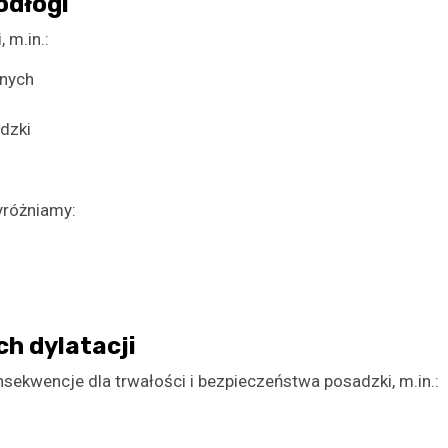
odłogi
 m.in.:
znych
dzki
yróżniamy:
h dylatacji
ekwencje dla trwałości i bezpieczeństwa posadzki, m.in.: