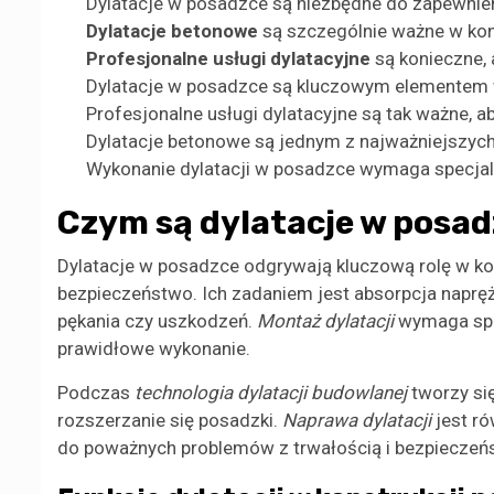
Dylatacje w posadzce są niezbędne do zapewnien
Dylatacje betonowe
są szczególnie ważne w kon
Profesjonalne usługi dylatacyjne
są konieczne,
Dylatacje w posadzce są kluczowym elementem
Profesjonalne usługi dylatacyjne są tak ważne, 
Dylatacje betonowe są jednym z najważniejszych
Wykonanie dylatacji w posadzce wymaga specjal
Czym są dylatacje w posad
Dylatacje w posadzce odgrywają kluczową rolę w kon
bezpieczeństwo. Ich zadaniem jest absorpcja naprę
pękania czy uszkodzeń.
Montaż dylatacji
wymaga spec
prawidłowe wykonanie.
Podczas
technologia dylatacji budowlanej
tworzy si
rozszerzanie się posadzki.
Naprawa dylatacji
jest ró
do poważnych problemów z trwałością i bezpiecze