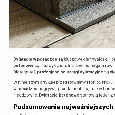
Dylatacje w posadzce
są kluczowe dla trwałości i 
betonowe
są niezwykle istotne. One pomagają równo
Dlatego też,
profesjonalne usługi dylatacyjne
są ni
W niniejszym artykule przedstawiamy krok po kroku
w posadzce
odgrywają fundamentalną rolę w budow
nieodzowne.
Dylatacje betonowe
stanowią jeden z 
Podsumowanie najważniejszych