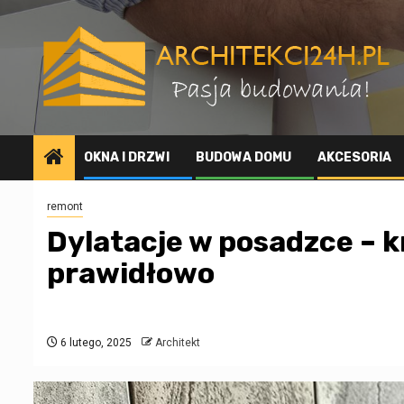
Przejdź
do
treści
OKNA I DRZWI
BUDOWA DOMU
AKCESORIA
remont
Dylatacje w posadzce – k
prawidłowo
6 lutego, 2025
Architekt