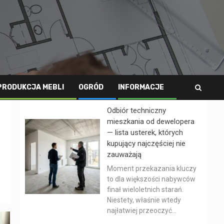
PRODUKCJA MEBLI
OGRÓD
INFORMACJE
Odbiór techniczny
mieszkania od dewelopera
— lista usterek, których
kupujący najczęściej nie
zauważają
Moment przekazania kluczy
to dla większości nabywców
finał wieloletnich starań.
Niestety, właśnie wtedy
najłatwiej przeoczyć...