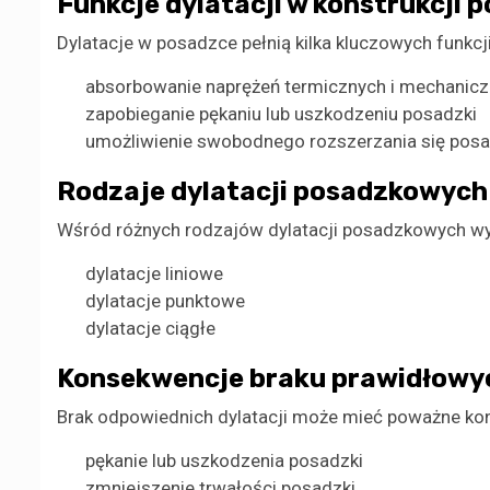
Funkcje dylatacji w konstrukcji p
Dylatacje w posadzce pełnią kilka kluczowych funkcji,
absorbowanie naprężeń termicznych i mechanic
zapobieganie pękaniu lub uszkodzeniu posadzki
umożliwienie swobodnego rozszerzania się posa
Rodzaje dylatacji posadzkowych
Wśród różnych rodzajów dylatacji posadzkowych w
dylatacje liniowe
dylatacje punktowe
dylatacje ciągłe
Konsekwencje braku prawidłowyc
Brak odpowiednich dylatacji może mieć poważne kons
pękanie lub uszkodzenia posadzki
zmniejszenie trwałości posadzki