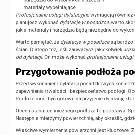
materiały wypełniające
Profesjonalne usługi dylatacyjne
wymagają również od
planujesz wykonać
dylatacje w posadzce
, warto sko
jakie materiały i narzędzia będą niezbędne do wykon
Warto pamiętać, że
dylatacje w posadzce
są bardzo 
ścian. Dlatego też, jeśli zauważysz jakiekolwiek us
od dylatacji
. On może wykonać
profesjonalne usługi 
Przygotowanie podłoża po
Przed wykonaniem dylatacji posadzkowych konieczne
zapewnienia trwałości i bezpieczeństwa podłogi. O
Podłoże musi być gotowe na przyjęcie dylatacji, któ
Ocena stanu technicznego podłoża to podstawa. Spra
Następnie mierzymy powierzchnię, aby określić, gdz
Właściwe wymierzenie powierzchni jest kluczowe. 