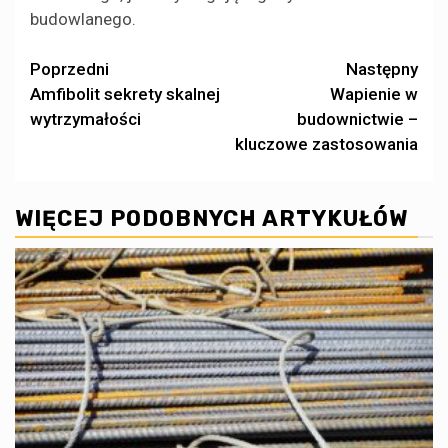
budowlanego.
Zobacz
Poprzedni
Następny
Amfibolit sekrety skalnej
Wapienie w
wpisy
wytrzymałości
budownictwie –
kluczowe zastosowania
WIĘCEJ PODOBNYCH ARTYKUŁÓW