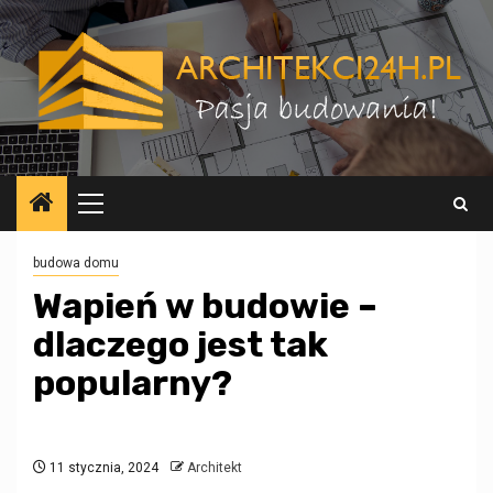
Przejdź
do
treści
Menu
główne
budowa domu
Wapień w budowie –
dlaczego jest tak
popularny?
11 stycznia, 2024
Architekt