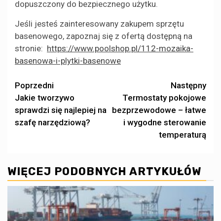
dopuszczony do bezpiecznego użytku.
Jeśli jesteś zainteresowany zakupem sprzętu
basenowego, zapoznaj się z ofertą dostępną na
stronie:
https://www.poolshop.pl/112-mozaika-
basenowa-i-plytki-basenowe
Zobacz
Poprzedni
Następny
Jakie tworzywo
Termostaty pokojowe
wpisy
sprawdzi się najlepiej na
bezprzewodowe – łatwe
szafę narzędziową?
i wygodne sterowanie
temperaturą
WIĘCEJ PODOBNYCH ARTYKUŁÓW