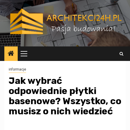
Przejdź
do
treści
Menu
główne
informacje
Jak wybrać
odpowiednie płytki
basenowe? Wszystko, co
musisz o nich wiedzieć