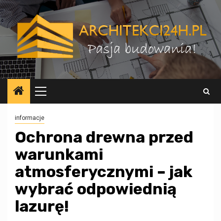
Przejdź
do
treści
Menu
główne
informacje
Ochrona drewna przed
warunkami
atmosferycznymi – jak
wybrać odpowiednią
lazurę!