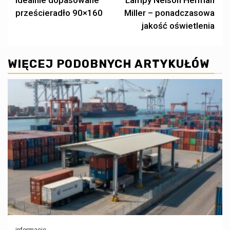
Idealnie dopasowane
Lampy Nelson Herman
wpisy
prześcieradło 90×160
Miller – ponadczasowa
jakość oświetlenia
WIĘCEJ PODOBNYCH ARTYKUŁÓW