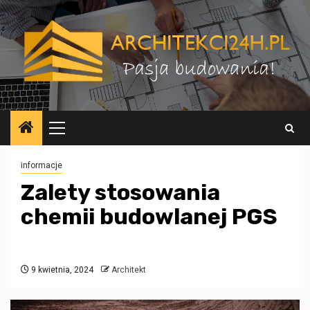
Przejdź
do
treści
Menu
główne
informacje
Zalety stosowania
chemii budowlanej PGS
9 kwietnia, 2024
Architekt