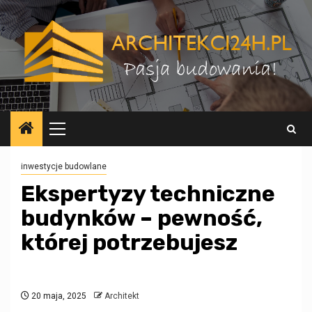
Przejdź
do
treści
Menu
główne
inwestycje budowlane
Ekspertyzy techniczne
budynków – pewność,
której potrzebujesz
20 maja, 2025
Architekt