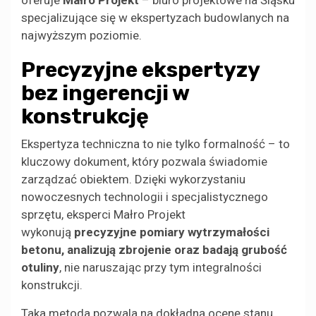
oferuje
Małro Projekt
– biuro projektowe na Śląsku
specjalizujące się w ekspertyzach budowlanych na
najwyższym poziomie.
Precyzyjne ekspertyzy
bez ingerencji w
konstrukcję
Ekspertyza techniczna to nie tylko formalność – to
kluczowy dokument, który pozwala świadomie
zarządzać obiektem. Dzięki wykorzystaniu
nowoczesnych technologii i specjalistycznego
sprzętu, eksperci Małro Projekt
wykonują
precyzyjne pomiary wytrzymałości
betonu, analizują zbrojenie oraz badają grubość
otuliny
, nie naruszając przy tym integralności
konstrukcji.
Taka metoda pozwala na dokładną ocenę stanu