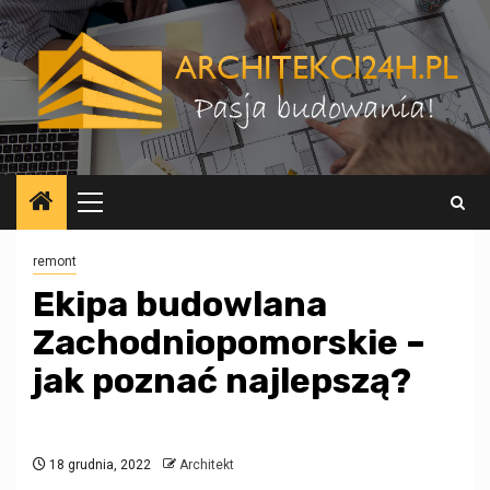
Przejdź
do
treści
Menu
główne
remont
Ekipa budowlana
Zachodniopomorskie –
jak poznać najlepszą?
18 grudnia, 2022
Architekt