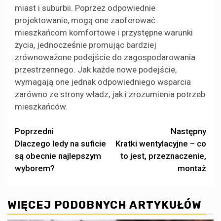
miast i suburbii. Poprzez odpowiednie
projektowanie, mogą one zaoferować
mieszkańcom komfortowe i przystępne warunki
życia, jednocześnie promując bardziej
zrównoważone podejście do zagospodarowania
przestrzennego. Jak każde nowe podejście,
wymagają one jednak odpowiedniego wsparcia
zarówno ze strony władz, jak i zrozumienia potrzeb
mieszkańców.
Zobacz
Poprzedni
Następny
Dlaczego ledy na suficie
Kratki wentylacyjne – co
wpisy
są obecnie najlepszym
to jest, przeznaczenie,
wyborem?
montaż
WIĘCEJ PODOBNYCH ARTYKUŁÓW