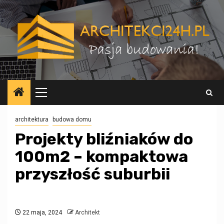
Przejdź
do
treści
Menu
główne
architektura
budowa domu
Projekty bliźniaków do
100m2 – kompaktowa
przyszłość suburbii
22 maja, 2024
Architekt