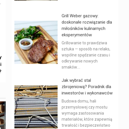
.
o
Grill Weber gazowy:
doskonałe rozwiązanie dla
miłośników kulinarnych
eksperymentów
Grillowanie to prawdziwa
sztuka — sposób na relaks,
wspólne spędzanie czasu i
y
odkrywanie nowych
i
smaków....
?
Jak wybrać stal
zbrojeniową? Poradnik dla
inwestorów i wykonawców
Budowa domu, hali
przemysłowej czy mostu
wymaga zastosowania
materiałów, które zapewnią
trwałość i bezpieczeństwo