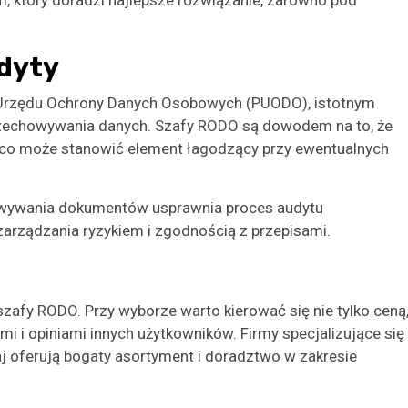
, który doradzi najlepsze rozwiązanie, zarówno pod
udyty
 Urzędu Ochrony Danych Osobowych (PUODO), istotnym
przechowywania danych. Szafy RODO są dowodem na to, że
, co może stanowić element łagodzący przy ewentualnych
wywania dokumentów usprawnia proces audytu
zarządzania ryzykiem i zgodnością z przepisami.
zafy RODO. Przy wyborze warto kierować się nie tylko ceną
mi i opiniami innych użytkowników. Firmy specjalizujące się
aj oferują bogaty asortyment i doradztwo w zakresie