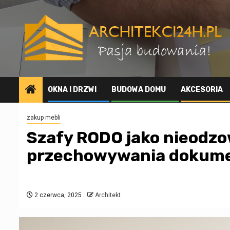
Przejdź
do
treści
OKNA I DRZWI
BUDOWA DOMU
AKCESORIA
zakup mebli
Szafy RODO jako nieodz
przechowywania dokum
2 czerwca, 2025
Architekt