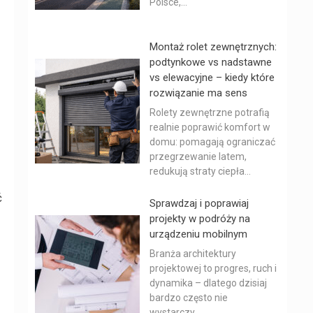
Polsce,...
Montaż rolet zewnętrznych:
podtynkowe vs nadstawne
vs elewacyjne – kiedy które
rozwiązanie ma sens
Rolety zewnętrzne potrafią
realnie poprawić komfort w
domu: pomagają ograniczać
przegrzewanie latem,
redukują straty ciepła...
ć
Sprawdzaj i poprawiaj
projekty w podróży na
urządzeniu mobilnym
Branża architektury
projektowej to progres, ruch i
dynamika – dlatego dzisiaj
bardzo często nie
wystarczy...