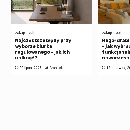
zakup mebli
zakup mebli
Najczęstsze błędy przy
Regał drabi
wyborze biurka
– jak wybra
regulowanego – jak ich
funkcjonal
uniknąć?
nowoczesn
20 lipca, 2025
Architekt
17 czerwca, 2