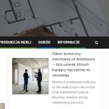
PRODUKCJA MEBLI
OGRÓD
INFORMACJE
Odbiór techniczny
mieszkania od dewelopera
— lista usterek, których
kupujący najczęściej nie
zauważają
Moment przekazania kluczy
to dla większości nabywców
finał wieloletnich starań.
Niestety, właśnie wtedy
najłatwiej przeoczyć...