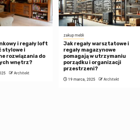
zakup mebli
nkowy i regały loft
Jak regały warsztatowe i
ć stylowe i
regały magazynowe
ne rozwiązania do
pomagają w utrzymaniu
ych wnętrz?
porządku i organizacji
przestrzeni?
025
Architekt
19 marca, 2025
Architekt