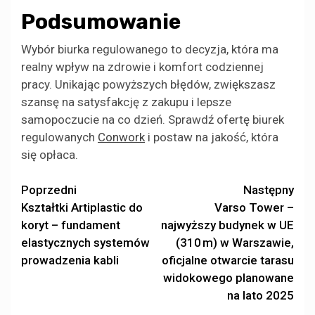
Podsumowanie
Wybór biurka regulowanego to decyzja, która ma
realny wpływ na zdrowie i komfort codziennej
pracy. Unikając powyższych błędów, zwiększasz
szansę na satysfakcję z zakupu i lepsze
samopoczucie na co dzień. Sprawdź ofertę biurek
regulowanych
Conwork
i postaw na jakość, która
się opłaca.
Zobacz
Poprzedni
Następny
Kształtki Artiplastic do
Varso Tower –
wpisy
koryt – fundament
najwyższy budynek w UE
elastycznych systemów
(310 m) w Warszawie,
prowadzenia kabli
oficjalne otwarcie tarasu
widokowego planowane
na lato 2025