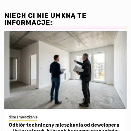
NIECH CI NIE UMKNĄ TE
INFORMACJE:
dom i mieszkanie
Odbiór techniczny mieszkania od dewelopera
— lista usterek, których kupujący najczęściej