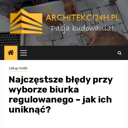
Przejdź
do
treści
Menu
główne
zakup mebli
Najczęstsze błędy przy
wyborze biurka
regulowanego – jak ich
uniknąć?