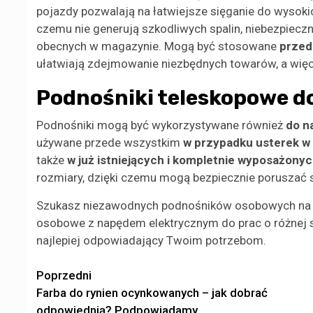
pojazdy pozwalają na łatwiejsze sięganie do wysokic
czemu nie generują szkodliwych spalin, niebezpieczn
obecnych w magazynie. Mogą być stosowane
przed
ułatwiają zdejmowanie niezbędnych towarów, a więc
Podnośniki teleskopowe d
Podnośniki mogą być wykorzystywane również
do n
używane przede wszystkim
w przypadku usterek w 
także
w już istniejących i kompletnie wyposażony
rozmiary, dzięki czemu mogą bezpiecznie poruszać 
Szukasz niezawodnych podnośników osobowych na wy
osobowe z napędem elektrycznym do prac o różnej s
najlepiej odpowiadający Twoim potrzebom.
Zobacz
Poprzedni
Farba do rynien ocynkowanych – jak dobrać
wpisy
odpowiednią? Podpowiadamy