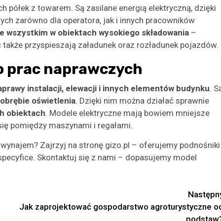
h półek z towarem. Są zasilane energią elektryczną, dzięki
ych zarówno dla operatora, jak i innych pracowników
e wszystkim w obiektach wysokiego składowania
–
 także przyspieszają załadunek oraz rozładunek pojazdów.
o prac naprawczych
aprawy instalacji, elewacji i innych elementów budynku
. S
obrębie oświetlenia
. Dzięki nim można działać sprawnie
ch obiektach
. Modele elektryczne mają bowiem mniejsze
się pomiędzy maszynami i regałami.
najem? Zajrzyj na stronę gizo.pl – oferujemy podnośniki
pecyfice. Skontaktuj się z nami – dopasujemy model
Następn
Jak zaprojektować gospodarstwo agroturystyczne o
podstaw