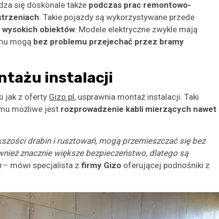
za się doskonale także
podczas prac remontowo-
trzeniach
. Takie pojazdy są wykorzystywane przede
, wysokich obiektów
. Modele elektryczne zwykle mają
zemu mogą
bez problemu przejechać przez bramy
tażu instalacji
 jak z oferty
Gizo.pl
, usprawnia montaż instalacji. Taki
emu możliwe jest
rozprowadzenie kabli mierzących nawet
kszości drabin i rusztowań, mogą przemieszczać się bez
wnież znacznie większe bezpieczeństwo, dlatego są
h
– mówi specjalista z
firmy Gizo
oferującej podnośniki z