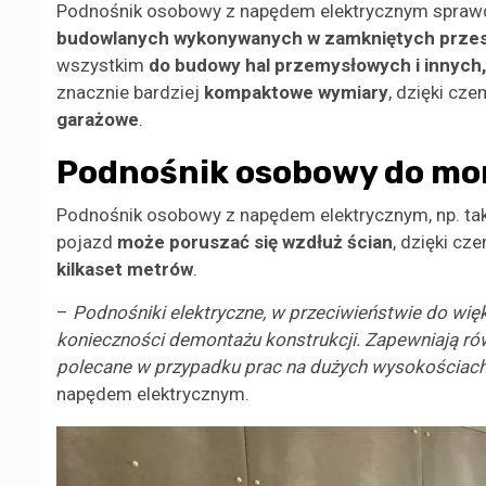
Podnośnik osobowy z napędem elektrycznym sprawd
budowlanych wykonywanych w zamkniętych przes
wszystkim
do budowy hal przemysłowych i innych
znacznie bardziej
kompaktowe wymiary
, dzięki c
garażowe
.
Podnośnik osobowy do mon
Podnośnik osobowy z napędem elektrycznym, np. taki
pojazd
może poruszać się wzdłuż ścian
, dzięki cz
kilkaset metrów
.
–
Podnośniki elektryczne, w przeciwieństwie do wię
konieczności demontażu konstrukcji. Zapewniają ró
polecane w przypadku prac na dużych wysokościac
napędem elektrycznym.