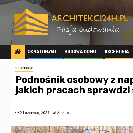
Przejdź
do
treści
OKNA I DRZWI
BUDOWA DOMU
AKCESORIA
informacje
Podnośnik osobowy z na
jakich pracach sprawdzi s
24 czerwca, 2023
Architekt