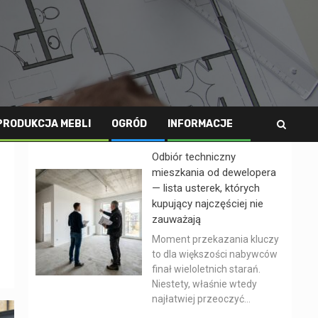
PRODUKCJA MEBLI
OGRÓD
INFORMACJE
Odbiór techniczny
mieszkania od dewelopera
— lista usterek, których
kupujący najczęściej nie
zauważają
Moment przekazania kluczy
to dla większości nabywców
finał wieloletnich starań.
Niestety, właśnie wtedy
najłatwiej przeoczyć...