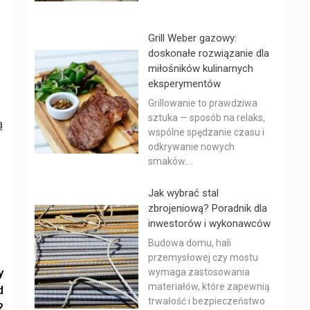
Grill Weber gazowy:
doskonałe rozwiązanie dla
miłośników kulinarnych
eksperymentów
Grillowanie to prawdziwa
sztuka — sposób na relaks,
ą
wspólne spędzanie czasu i
odkrywanie nowych
smaków....
Jak wybrać stal
zbrojeniową? Poradnik dla
inwestorów i wykonawców
Budowa domu, hali
przemysłowej czy mostu
y
wymaga zastosowania
materiałów, które zapewnią
d
trwałość i bezpieczeństwo
?