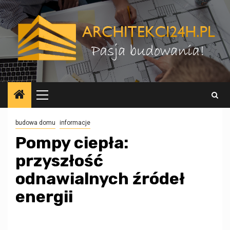
Przejdź
do
treści
Menu
główne
budowa domu
informacje
Pompy ciepła:
przyszłość
odnawialnych źródeł
energii