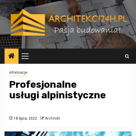
Przejdź
do
treści
Menu
główne
informacje
Profesjonalne
usługi alpinistyczne
18 lipca, 2022
Architekt