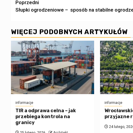
Zobacz
Poprzedni
Słupki ogrodzeniowe – sposób na stabilne ogrodz
wpisy
WIĘCEJ PODOBNYCH ARTYKUŁÓW
informacje
informacje
TIR a odprawa celna – jak
Wrocławskie
przebiega kontrola na
przyjazne 
granicy
24 lutego, 202
25 lutego, 2026
Architekt