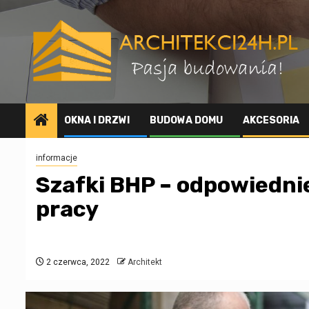
Przejdź
do
treści
OKNA I DRZWI
BUDOWA DOMU
AKCESORIA
informacje
Szafki BHP – odpowiedni
pracy
2 czerwca, 2022
Architekt