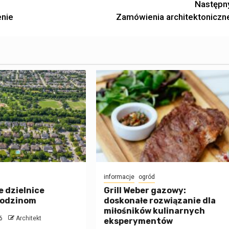
Następn
enie
Zamówienia architektoniczn
informacje
ogród
 dzielnice
Grill Weber gazowy:
rodzinom
doskonałe rozwiązanie dla
miłośników kulinarnych
6
Architekt
eksperymentów