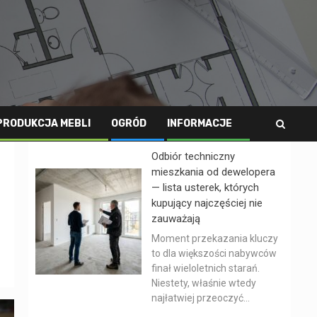
PRODUKCJA MEBLI
OGRÓD
INFORMACJE
Odbiór techniczny
mieszkania od dewelopera
— lista usterek, których
kupujący najczęściej nie
zauważają
Moment przekazania kluczy
to dla większości nabywców
finał wieloletnich starań.
Niestety, właśnie wtedy
najłatwiej przeoczyć...