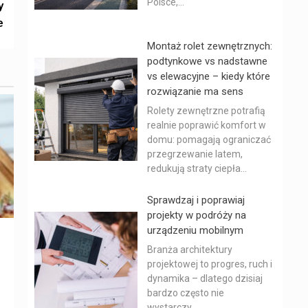
Polsce,...
y
e
Montaż rolet zewnętrznych:
podtynkowe vs nadstawne
vs elewacyjne – kiedy które
rozwiązanie ma sens
Rolety zewnętrzne potrafią
realnie poprawić komfort w
domu: pomagają ograniczać
przegrzewanie latem,
redukują straty ciepła...
Sprawdzaj i poprawiaj
projekty w podróży na
urządzeniu mobilnym
Branża architektury
projektowej to progres, ruch i
dynamika – dlatego dzisiaj
bardzo często nie
wystarczy...