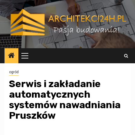
Przejdź
do
treści
Menu
główne
ogród
Serwis i zakładanie
automatycznych
systemów nawadniania
Pruszków