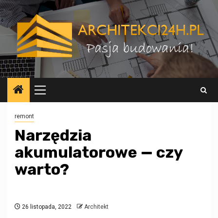
Przejdź
do
treści
Menu
główne
remont
Narzędzia
akumulatorowe — czy
warto?
26 listopada, 2022
Architekt