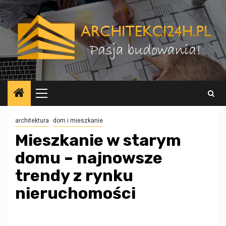
Przejdź
do
treści
Menu
główne
architektura
dom i mieszkanie
Mieszkanie w starym
domu – najnowsze
trendy z rynku
nieruchomości