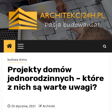
Przejdź
do
treści
Menu
główne
budowa domu
Projekty domów
jednorodzinnych – które
z nich są warte uwagi?
25 stycznia, 2021
Architekt