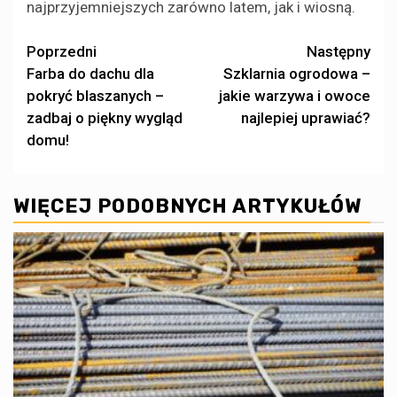
najprzyjemniejszych zarówno latem, jak i wiosną.
Zobacz
Poprzedni
Następny
Farba do dachu dla
Szklarnia ogrodowa –
wpisy
pokryć blaszanych –
jakie warzywa i owoce
zadbaj o piękny wygląd
najlepiej uprawiać?
domu!
WIĘCEJ PODOBNYCH ARTYKUŁÓW