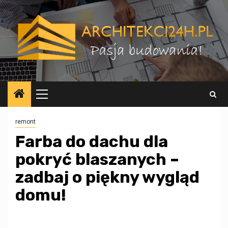
Przejdź
do
treści
Menu
główne
remont
Farba do dachu dla
pokryć blaszanych –
zadbaj o piękny wygląd
domu!