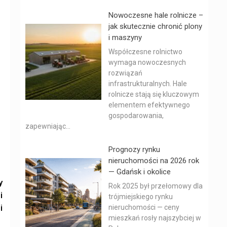
Nowoczesne hale rolnicze –
jak skutecznie chronić plony
i maszyny
Współczesne rolnictwo
wymaga nowoczesnych
rozwiązań
infrastrukturalnych. Hale
rolnicze stają się kluczowym
elementem efektywnego
gospodarowania,
zapewniając...
Prognozy rynku
nieruchomości na 2026 rok
— Gdańsk i okolice
y
Rok 2025 był przełomowy dla
i
trójmiejskiego rynku
i
nieruchomości — ceny
mieszkań rosły najszybciej w