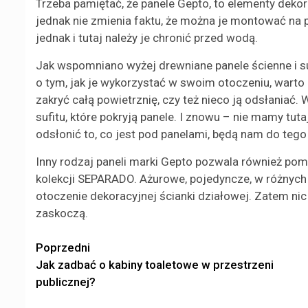
Trzeba pamiętać, że panele Gepto, to elementy deko
jednak nie zmienia faktu, że można je montować na p
jednak i tutaj należy je chronić przed wodą.
Jak wspomniano wyżej drewniane panele ścienne i s
o tym, jak je wykorzystać w swoim otoczeniu, warto 
zakryć całą powietrznię, czy też nieco ją odsłaniać. 
sufitu, które pokryją panele. I znowu – nie mamy tut
odsłonić to, co jest pod panelami, będą nam do teg
Inny rodzaj paneli marki Gepto pozwala również pom
kolekcji SEPARADO. Ażurowe, pojedyncze, w różnych
otoczenie dekoracyjnej ścianki działowej. Zatem nic
zaskoczą.
Zobacz
Poprzedni
Jak zadbać o kabiny toaletowe w przestrzeni
wpisy
publicznej?