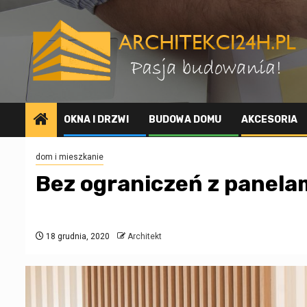
Przejdź
do
treści
OKNA I DRZWI
BUDOWA DOMU
AKCESORIA
dom i mieszkanie
Bez ograniczeń z panela
18 grudnia, 2020
Architekt