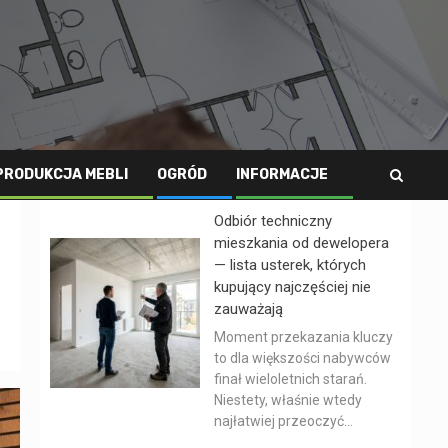
PRODUKCJA MEBLI
OGRÓD
INFORMACJE
Odbiór techniczny
mieszkania od dewelopera
— lista usterek, których
kupujący najczęściej nie
zauważają
Moment przekazania kluczy
to dla większości nabywców
finał wieloletnich starań.
Niestety, właśnie wtedy
najłatwiej przeoczyć...