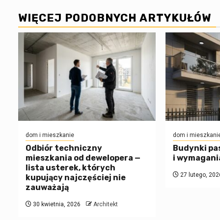
WIĘCEJ PODOBNYCH ARTYKUŁÓW
dom i mieszkanie
dom i mieszkani
Odbiór techniczny
Budynki pa
mieszkania od dewelopera —
i wymagani
lista usterek, których
27 lutego, 202
kupujący najczęściej nie
zauważają
30 kwietnia, 2026
Architekt