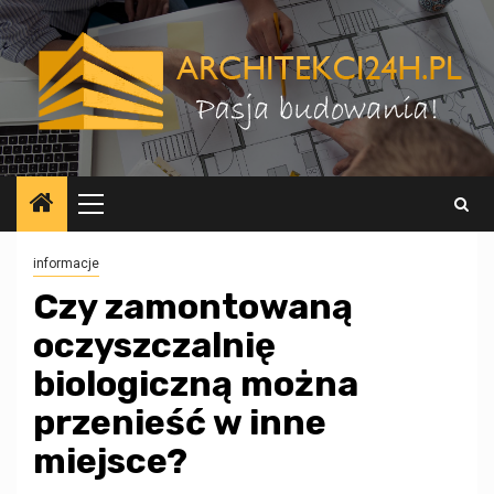
Przejdź
do
treści
Menu
główne
informacje
Czy zamontowaną
oczyszczalnię
biologiczną można
przenieść w inne
miejsce?