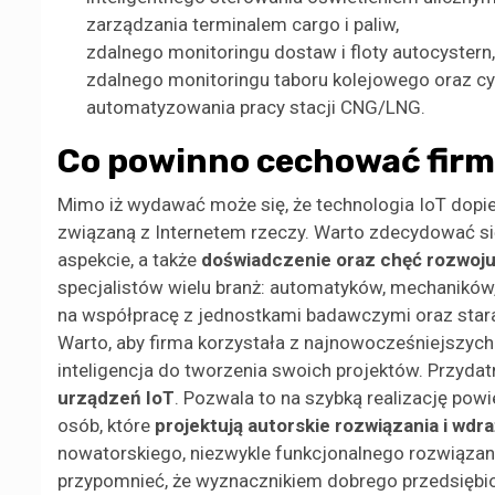
zarządzania terminalem cargo i paliw,
zdalnego monitoringu dostaw i floty autocystern,
zdalnego monitoringu taboru kolejowego oraz cy
automatyzowania pracy stacji CNG/LNG.
Co powinno cechować firmę
Mimo iż wydawać może się, że technologia IoT dopie
związaną z Internetem rzeczy. Warto zdecydować si
aspekcie, a także
doświadczenie oraz chęć rozwoj
specjalistów wielu branż: automatyków, mechaników,
na współpracę z jednostkami badawczymi oraz stara
Warto, aby firma korzystała z najnowocześniejszy
inteligencja do tworzenia swoich projektów. Przyda
urządzeń IoT
. Pozwala to na szybką realizację po
osób, które
projektują autorskie rozwiązania i wdra
nowatorskiego, niezwykle funkcjonalnego rozwiązani
przypomnieć, że wyznacznikiem dobrego przedsiębio