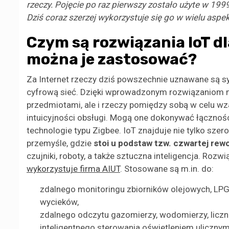
rzeczy. Pojęcie po raz pierwszy zostało użyte w 19
Dziś coraz szerzej wykorzystuje się go w wielu aspe
Czym są rozwiązania IoT dl
można je zastosować?
Za Internet rzeczy dziś powszechnie uznawane są s
cyfrową sieć. Dzięki wprowadzonym rozwiązaniom mo
przedmiotami, ale i rzeczy pomiędzy sobą w celu wz
intuicyjności obsługi. Mogą one dokonywać łączności
technologie typu Zigbee. IoT znajduje nie tylko sz
przemyśle, gdzie
stoi u podstaw tzw. czwartej rew
czujniki, roboty, a także sztuczna inteligencja. Rozw
wykorzystuje firma AIUT
. Stosowane są m.in. do:
zdalnego monitoringu zbiorników olejowych, LPG,
wycieków,
zdalnego odczytu gazomierzy, wodomierzy, liczni
inteligentnego sterowania oświetleniem ulicznym