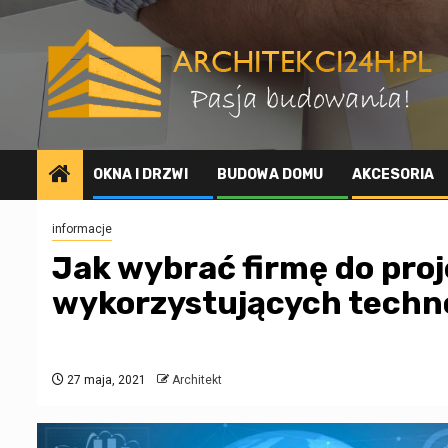
Przejdź
do
treści
OKNA I DRZWI
BUDOWA DOMU
AKCESORIA
informacje
Jak wybrać firmę do pro
wykorzystujących techno
27 maja, 2021
Architekt