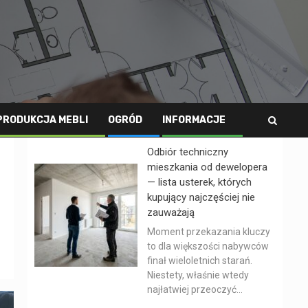
PRODUKCJA MEBLI
OGRÓD
INFORMACJE
Odbiór techniczny
mieszkania od dewelopera
— lista usterek, których
kupujący najczęściej nie
zauważają
Moment przekazania kluczy
to dla większości nabywców
finał wieloletnich starań.
Niestety, właśnie wtedy
najłatwiej przeoczyć...