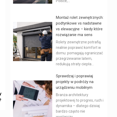
Polsce,...
Montaż rolet zewnętrznych:
podtynkowe vs nadstawne
vs elewacyjne – kiedy które
rozwiązanie ma sens
Rolety zewnętrzne potrafią
realnie poprawić komfort w
domu: pomagają ograniczać
przegrzewanie latem,
redukują straty ciepła...
Sprawdzaj i poprawiaj
projekty w podróży na
urządzeniu mobilnym
y
Branża architektury
?
projektowej to progres, ruch i
dynamika – dlatego dzisiaj
bardzo często nie
wystarczy...