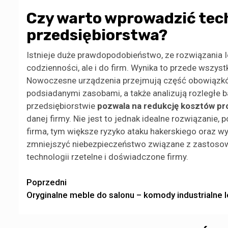
Czy warto wprowadzić tech
przedsiębiorstwa?
Istnieje duże prawdopodobieństwo, ze rozwiązania I
codzienności, ale i do firm. Wynika to przede wszys
Nowoczesne urządzenia przejmują część obowiązkó
podsiadanymi zasobami, a także analizują rozległe 
przedsiębiorstwie
pozwala na redukcję kosztów pr
danej firmy. Nie jest to jednak idealne rozwiązanie
firma, tym większe ryzyko ataku hakerskiego oraz w
zmniejszyć niebezpieczeństwo związane z zastosow
technologii rzetelne i doświadczone firmy.
Zobacz
Poprzedni
Oryginalne meble do salonu – komody industrialne l
wpisy