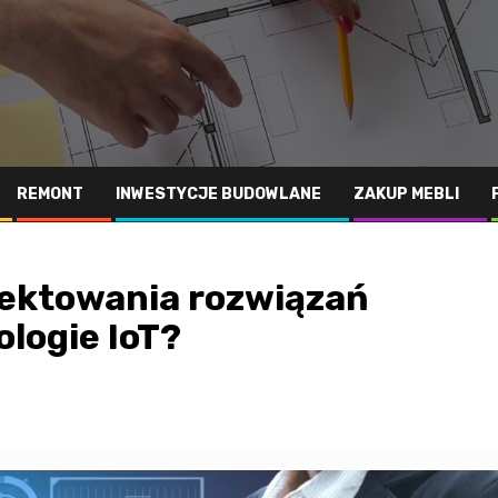
REMONT
INWESTYCJE BUDOWLANE
ZAKUP MEBLI
jektowania rozwiązań
logie IoT?