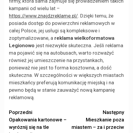
firmy, która sama zajmuje się prowadzeniem takich
kampanii od wielu lat –
https://www.znajdzreklame.pl/
. Dzięki temu, że
posiada dostęp do powierzchni reklamowych w
całej Polsce, jej usługi są kompleksowe i
zoptymalizowane, a
reklama wielkoformatowa
Legionowo
jest niezwykle skuteczna. Jeśli reklama
ma pojawić się na autobusach, warto rozważyć
również jej umieszczenie na przystankach,
ponieważ nie jest to forma kosztowna, a dość
skuteczna. W szczególności w większych miastach
mieszkańcy preferują komunikację miejską i na
pewno będą w stanie zauważyć nową kampanię
reklamową.
Zobacz
Poprzedni
Następny
Opakowania kartonowe –
Mieszkanie poza
wpisy
wyróznij się na tle
miastem – za i przeciw