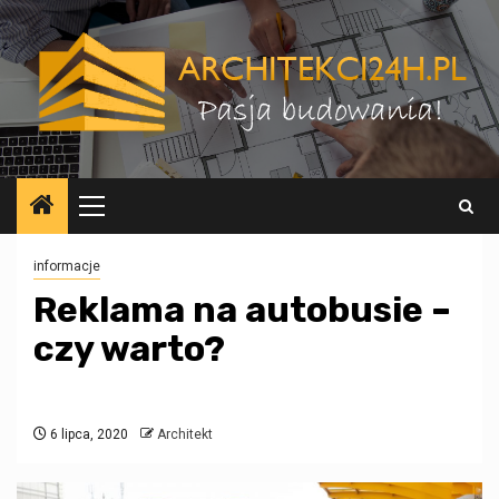
Przejdź
do
treści
Menu
główne
informacje
Reklama na autobusie –
czy warto?
6 lipca, 2020
Architekt