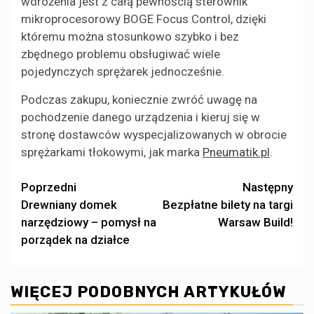
wdrożenia jest z całą pewnością sterownik
mikroprocesorowy BOGE Focus Control, dzięki
któremu można stosunkowo szybko i bez
zbędnego problemu obsługiwać wiele
pojedynczych sprężarek jednocześnie.
Podczas zakupu, koniecznie zwróć uwagę na
pochodzenie danego urządzenia i kieruj się w
stronę dostawców wyspecjalizowanych w obrocie
sprężarkami tłokowymi, jak marka
Pneumatik.pl
.
Zobacz
Poprzedni
Następny
Drewniany domek
Bezpłatne bilety na targi
wpisy
narzędziowy – pomysł na
Warsaw Build!
porządek na działce
WIĘCEJ PODOBNYCH ARTYKUŁÓW