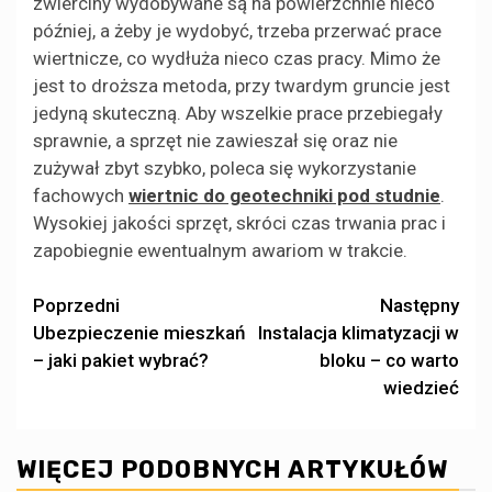
zwierciny wydobywane są na powierzchnie nieco
później, a żeby je wydobyć, trzeba przerwać prace
wiertnicze, co wydłuża nieco czas pracy. Mimo że
jest to droższa metoda, przy twardym gruncie jest
jedyną skuteczną. Aby wszelkie prace przebiegały
sprawnie, a sprzęt nie zawieszał się oraz nie
zużywał zbyt szybko, poleca się wykorzystanie
fachowych
wiertnic do geotechniki pod studnie
.
Wysokiej jakości sprzęt, skróci czas trwania prac i
zapobiegnie ewentualnym awariom w trakcie.
Zobacz
Poprzedni
Następny
Ubezpieczenie mieszkań
Instalacja klimatyzacji w
wpisy
– jaki pakiet wybrać?
bloku – co warto
wiedzieć
WIĘCEJ PODOBNYCH ARTYKUŁÓW