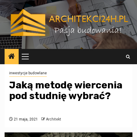
Przejdź
do
treści
Menu
główne
inwestycje budowlane
Jaką metodę wiercenia
pod studnię wybrać?
21 maja, 2021
Architekt