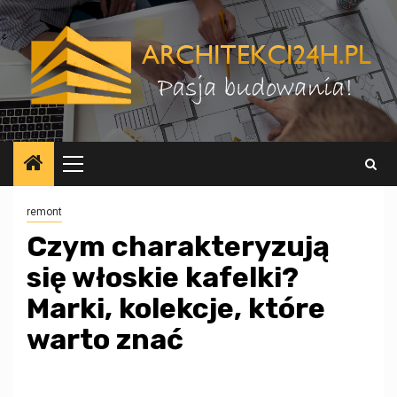
Przejdź
do
treści
Menu
główne
remont
Czym charakteryzują
się włoskie kafelki?
Marki, kolekcje, które
warto znać