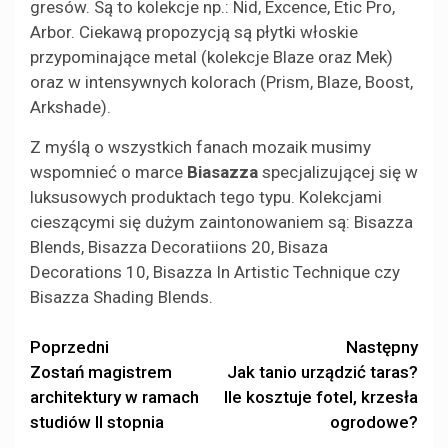
gresów. Są to kolekcje np.: Nid, Excence, Etic Pro,
Arbor. Ciekawą propozycją są płytki włoskie
przypominające metal (kolekcje Blaze oraz Mek)
oraz w intensywnych kolorach (Prism, Blaze, Boost,
Arkshade).
Z myślą o wszystkich fanach mozaik musimy
wspomnieć o marce
Biasazza
specjalizującej się w
luksusowych produktach tego typu. Kolekcjami
cieszącymi się dużym zaintonowaniem są: Bisazza
Blends, Bisazza Decoratiions 20, Bisaza
Decorations 10, Bisazza In Artistic Technique czy
Bisazza Shading Blends.
Zobacz
Poprzedni
Następny
Zostań magistrem
Jak tanio urządzić taras?
wpisy
architektury w ramach
Ile kosztuje fotel, krzesła
studiów II stopnia
ogrodowe?