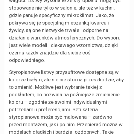
wilgoci. Listwy wykonane ze styropianu mogą być
stosowane nie tylko w salonie, ale też w kuchni,
gdzie panuje specyficzny mikroklimat. Jako, że
pokrywa się je specjalną mieszanką kwarcu i
żywicy, są one niezwykle trwałe i odporne na
działanie warunków atmosferycznych. Do wyboru
jest wiele modeli i ciekawego wzornictwa, dzięki
czemu każdy znajdzie dla siebie coś
odpowiedniego.
Styropianowe listwy przysufitowe dostępne są w
kolorze białym, ale nic nie stoi na przeszkodzie, aby
to zmienić. Możliwe jest wybranie takiej z
podkładem, co pozwala na późniejsze zmienienie
koloru – zgodnie ze swoimi indywidualnymi
potrzebami i preferencjami. Sztukateria
styropianowa może być malowana – zarówno
przed montażem, jak i po nim. Przebierać można w
modelach gładkich i bardziej ozdobnych. Takie