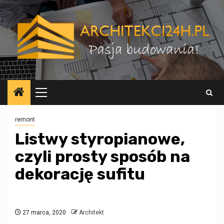
Przejdź
do
treści
Menu
główne
remont
Listwy styropianowe,
czyli prosty sposób na
dekorację sufitu
27 marca, 2020
Architekt