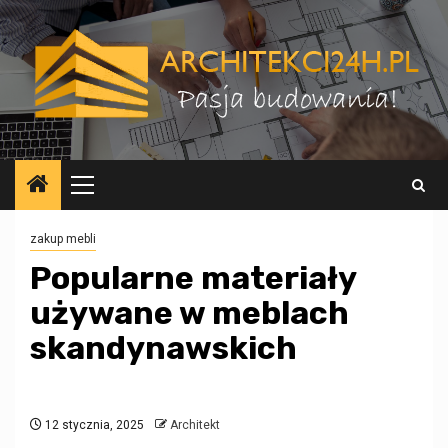
Przejdź
do
treści
Menu
główne
zakup mebli
Popularne materiały
używane w meblach
skandynawskich
12 stycznia, 2025
Architekt