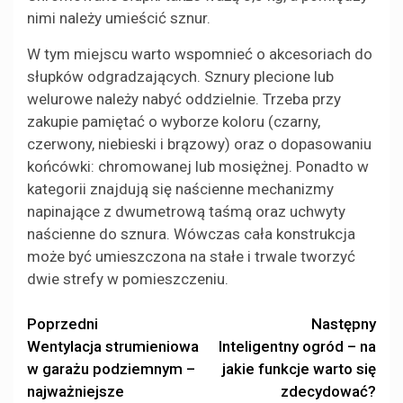
nimi należy umieścić sznur.
W tym miejscu warto wspomnieć o akcesoriach do
słupków odgradzających. Sznury plecione lub
welurowe należy nabyć oddzielnie. Trzeba przy
zakupie pamiętać o wyborze koloru (czarny,
czerwony, niebieski i brązowy) oraz o dopasowaniu
końcówki: chromowanej lub mosiężnej. Ponadto w
kategorii znajdują się naścienne mechanizmy
napinające z dwumetrową taśmą oraz uchwyty
naścienne do sznura. Wówczas cała konstrukcja
może być umieszczona na stałe i trwale tworzyć
dwie strefy w pomieszczeniu.
Zobacz
Poprzedni
Następny
Wentylacja strumieniowa
Inteligentny ogród – na
wpisy
w garażu podziemnym –
jakie funkcje warto się
najważniejsze
zdecydować?