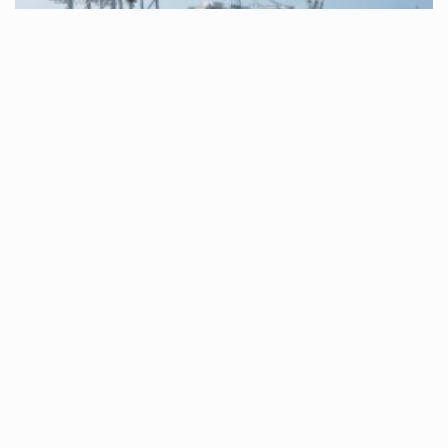
informacje
TIR a odprawa celna – jak przebiega kontrola
na granicy
25 lutego, 2026
Architekt