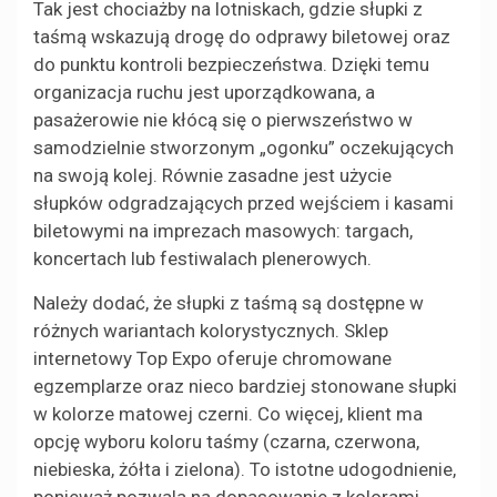
Tak jest chociażby na lotniskach, gdzie słupki z
taśmą wskazują drogę do odprawy biletowej oraz
do punktu kontroli bezpieczeństwa. Dzięki temu
organizacja ruchu jest uporządkowana, a
pasażerowie nie kłócą się o pierwszeństwo w
samodzielnie stworzonym „ogonku” oczekujących
na swoją kolej. Równie zasadne jest użycie
słupków odgradzających przed wejściem i kasami
biletowymi na imprezach masowych: targach,
koncertach lub festiwalach plenerowych.
Należy dodać, że słupki z taśmą są dostępne w
różnych wariantach kolorystycznych. Sklep
internetowy Top Expo oferuje chromowane
egzemplarze oraz nieco bardziej stonowane słupki
w kolorze matowej czerni. Co więcej, klient ma
opcję wyboru koloru taśmy (czarna, czerwona,
niebieska, żółta i zielona). To istotne udogodnienie,
ponieważ pozwala na dopasowanie z kolorami