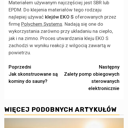
Materiałem używanym najczęściej jest SBR lub
EPDM. Do klejenia materiałów tego rodzaju
najlepiej używać
klejów EKO S
oferowanych przez
firmę
Polychem Systems
. Nadają się one do
wykorzystania zarówno przy układaniu na ciepło,
jak i na zimno. Proces utwardzania kleju EKO S
zachodzi w wyniku reakcji z wilgocią zawartą w
powietrzu.
Zobacz
Poprzedni
Następny
Jak skonstruowane są
Zalety pomp obiegowych
wpisy
kominy do sauny?
sterowanych
elektronicznie
WIĘCEJ PODOBNYCH ARTYKUŁÓW