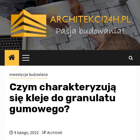
Przejdź
do
treści
Menu
główne
inwestycje budowlane
Czym charakteryzują
się kleje do granulatu
gumowego?
9 lutego, 2022
Architekt