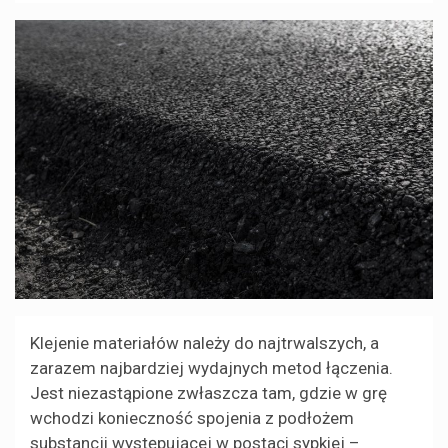
Klejenie materiałów należy do najtrwalszych, a
zarazem najbardziej wydajnych metod łączenia.
Jest niezastąpione zwłaszcza tam, gdzie w grę
wchodzi konieczność spojenia z podłożem
substancji występującej w postaci sypkiej –