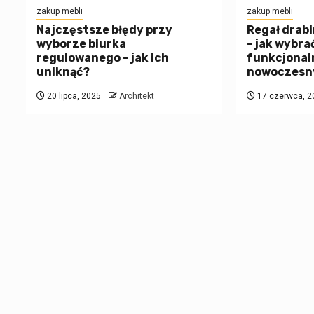
zakup mebli
zakup mebli
Najczęstsze błędy przy
Regał drabi
wyborze biurka
– jak wybra
regulowanego – jak ich
funkcjonal
uniknąć?
nowoczesn
20 lipca, 2025
Architekt
17 czerwca, 2