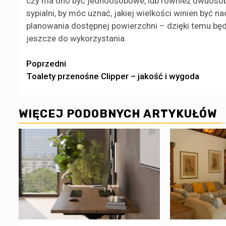
czy ma ono być jednoosobowe, lub również dwuoso
sypialni, by móc uznać, jakiej wielkości winien być 
planowania dostępnej powierzchni – dzięki temu będ
jeszcze do wykorzystania.
Zobacz
Poprzedni
Toalety przenośne Clipper – jakość i wygoda
wpisy
WIĘCEJ PODOBNYCH ARTYKUŁÓW