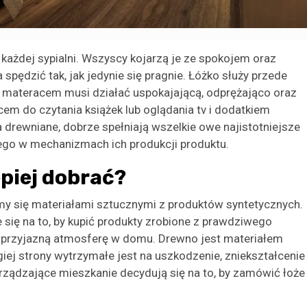
każdej sypialni. Wszyscy kojarzą je ze spokojem oraz
spędzić tak, jak jedynie się pragnie. Łóżko służy przede
 materacem musi działać uspokajającą, odprężająco oraz
em do czytania książek lub oglądania tv i dodatkiem
drewniane, dobrze spełniają wszelkie owe najistotniejsze
ego w mechanizmach ich produkcji produktu.
epiej dobrać?
my się materiałami sztucznymi z produktów syntetycznych.
ię na to, by kupić produkty zrobione z prawdziwego
z przyjazną atmosferę w domu. Drewno jest materiałem
iej strony wytrzymałe jest na uszkodzenie, zniekształcenie
rządzające mieszkanie decydują się na to, by zamówić łoże