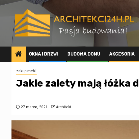
Przejdź
do
treści
OKNA I DRZWI
BUDOWA DOMU
AKCESORIA
zakup mebli
Jakie zalety mają łóżka
27 marca, 2021
Architekt