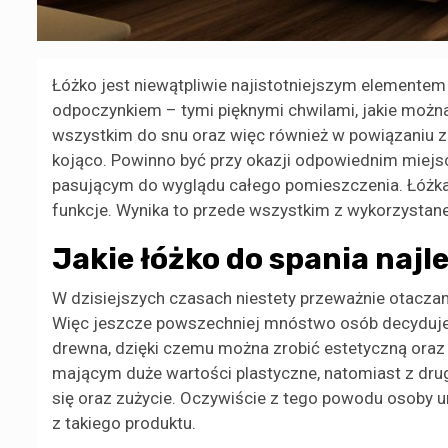
Łóżko jest niewątpliwie najistotniejszym elementem 
odpoczynkiem – tymi pięknymi chwilami, jakie można 
wszystkim do snu oraz więc również w powiązaniu z
kojąco. Powinno być przy okazji odpowiednim miejsc
pasującym do wyglądu całego pomieszczenia. Łóżka 
funkcje. Wynika to przede wszystkim z wykorzystan
Jakie łóżko do spania najl
W dzisiejszych czasach niestety przeważnie otacza
Więc jeszcze powszechniej mnóstwo osób decyduje s
drewna, dzięki czemu można zrobić estetyczną ora
mającym duże wartości plastyczne, natomiast z drug
się oraz zużycie. Oczywiście z tego powodu osoby u
z takiego produktu.