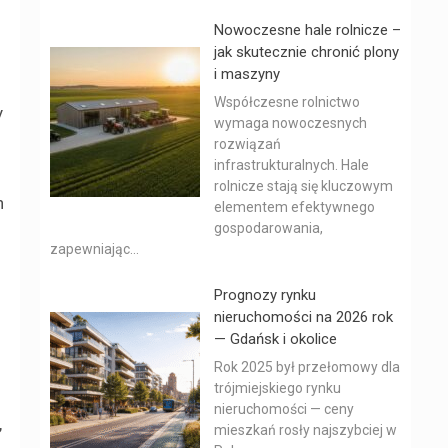
Nowoczesne hale rolnicze –
jak skutecznie chronić plony
i maszyny
Współczesne rolnictwo
y
wymaga nowoczesnych
rozwiązań
infrastrukturalnych. Hale
rolnicze stają się kluczowym
h
elementem efektywnego
gospodarowania,
zapewniając...
Prognozy rynku
nieruchomości na 2026 rok
— Gdańsk i okolice
Rok 2025 był przełomowy dla
trójmiejskiego rynku
nieruchomości — ceny
,
mieszkań rosły najszybciej w