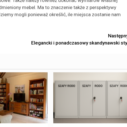
bowe. Także należy również dokonać wymiarów własnej
nadmieniony mebel. Ma to znaczenie także z perspektywy
ziemy mogli ponieważ określić, ile miejsca zostanie nam
Następn
Elegancki i ponadczasowy skandynawski sty