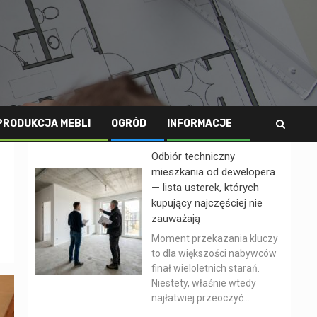
PRODUKCJA MEBLI
OGRÓD
INFORMACJE
Odbiór techniczny
mieszkania od dewelopera
— lista usterek, których
kupujący najczęściej nie
zauważają
Moment przekazania kluczy
to dla większości nabywców
finał wieloletnich starań.
Niestety, właśnie wtedy
najłatwiej przeoczyć...