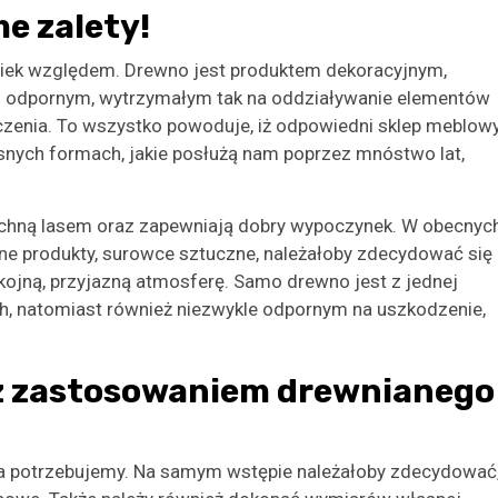
e zalety!
iek względem. Drewno jest produktem dekoracyjnym,
o odpornym, wytrzymałym tak na oddziaływanie elementów
zenia. To wszystko powoduje, iż odpowiedni sklep meblow
nych formach, jakie posłużą nam poprzez mnóstwo lat,
achną lasem oraz zapewniają dobry wypoczynek. W obecnyc
czne produkty, surowce sztuczne, należałoby zdecydować się
ojną, przyjazną atmosferę. Samo drewno jest z jednej
h, natomiast również niezwykle odpornym na uszkodzenie,
z zastosowaniem drewnianego
żka potrzebujemy. Na samym wstępie należałoby zdecydować