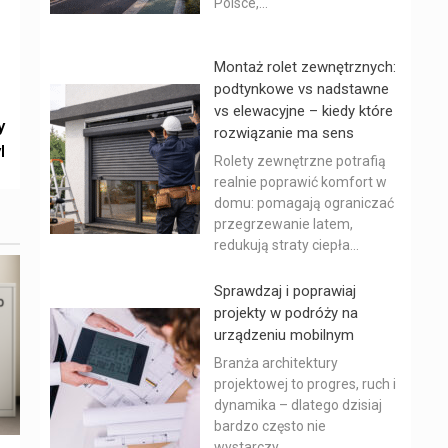
Polsce,...
Montaż rolet zewnętrznych:
podtynkowe vs nadstawne
vs elewacyjne – kiedy które
y
rozwiązanie ma sens
l
Rolety zewnętrzne potrafią
realnie poprawić komfort w
domu: pomagają ograniczać
przegrzewanie latem,
redukują straty ciepła...
Sprawdzaj i poprawiaj
projekty w podróży na
urządzeniu mobilnym
Branża architektury
projektowej to progres, ruch i
dynamika – dlatego dzisiaj
bardzo często nie
wystarczy...